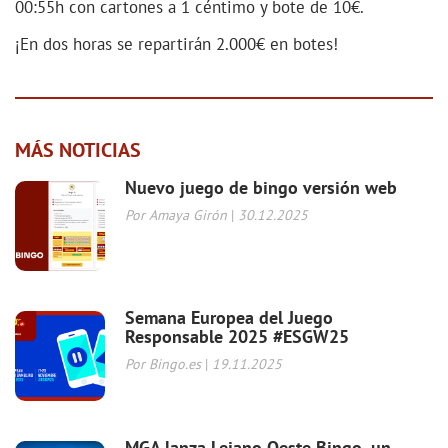
00:55h con cartones a 1 céntimo y bote de 10€.
¡En dos horas se repartirán 2.000€ en botes!
MÁS NOTICIAS
Nuevo juego de bingo versión web
Por Amaya Girón
|
30.12.2025
Semana Europea del Juego
Responsable 2025 #ESGW25
Por Bingo.es
|
19.11.2025
MGA lanza Lejano Oeste Bingo, un