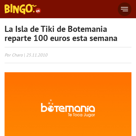
La Isla de Tiki de Botemania
reparte 100 euros esta semana
Por Charo
|
25.11.2010