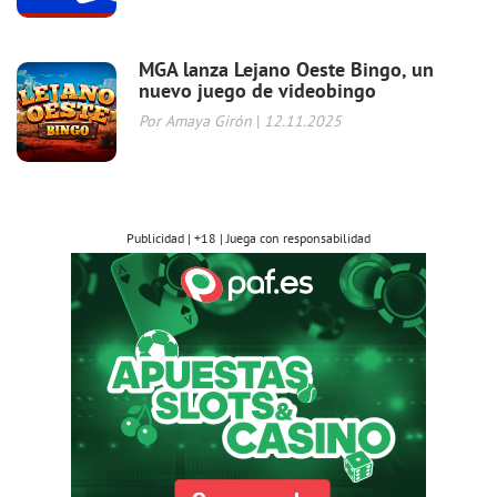
MGA lanza Lejano Oeste Bingo, un
nuevo juego de videobingo
Por Amaya Girón
|
12.11.2025
Publicidad | +18 | Juega con responsabilidad