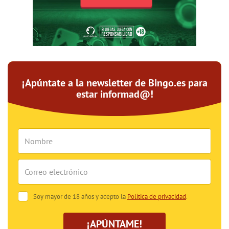
¡Apúntate a la newsletter de Bingo.es para
estar informad@!
Soy mayor de 18 años y acepto la
Política de privacidad
.