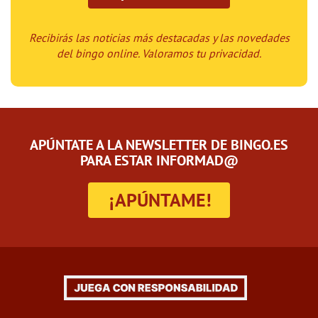
Recibirás las noticias más destacadas y las novedades
del bingo online. Valoramos tu privacidad.
APÚNTATE A LA NEWSLETTER DE BINGO.ES
PARA ESTAR INFORMAD@
¡APÚNTAME!